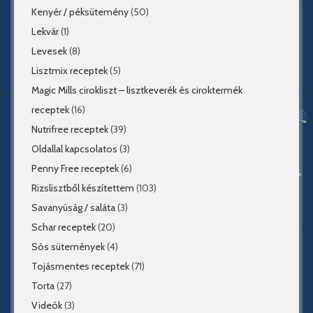
Kenyér / péksütemény
(50)
Lekvár
(1)
Levesek
(8)
Lisztmix receptek
(5)
Magic Mills cirokliszt – lisztkeverék és ciroktermék
receptek
(16)
Nutrifree receptek
(39)
Oldallal kapcsolatos
(3)
Penny Free receptek
(6)
Rizslisztből készítettem
(103)
Savanyúság / saláta
(3)
Schar receptek
(20)
Sós sütemények
(4)
Tojásmentes receptek
(71)
Torta
(27)
Videók
(3)