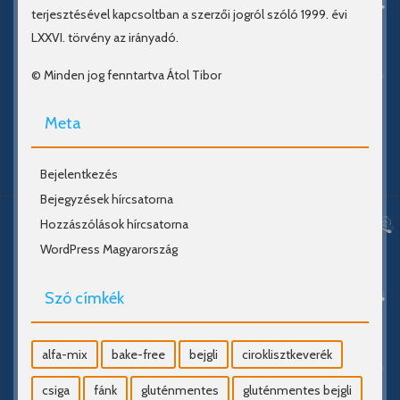
terjesztésével kapcsoltban a szerzői jogról szóló 1999. évi
LXXVI. törvény az irányadó.
© Minden jog fenntartva Átol Tibor
Meta
Bejelentkezés
Bejegyzések hírcsatorna
Hozzászólások hírcsatorna
WordPress Magyarország
Szó címkék
alfa-mix
bake-free
bejgli
ciroklisztkeverék
csiga
fánk
gluténmentes
gluténmentes bejgli