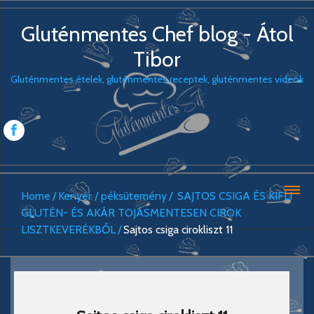
Gluténmentes Chef blog - Átol
Tibor
Gluténmentes ételek, gluténmentes receptek, gluténmentes videók
Home
Kenyér / péksütemény
SAJTOS CSIGA ÉS KIFLI
GLUTÉN- ÉS AKÁR TOJÁSMENTESEN CIROK
LISZTKEVERÉKBŐL
Sajtos csiga cirokliszt 11