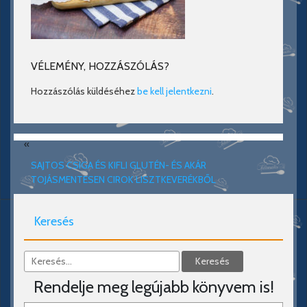
VÉLEMÉNY, HOZZÁSZÓLÁS?
Hozzászólás küldéséhez
be kell jelentkezni
.
«
SAJTOS CSIGA ÉS KIFLI GLUTÉN- ÉS AKÁR
TOJÁSMENTESEN CIROK LISZTKEVERÉKBŐL
Keresés
Rendelje meg legújabb könyvem is!