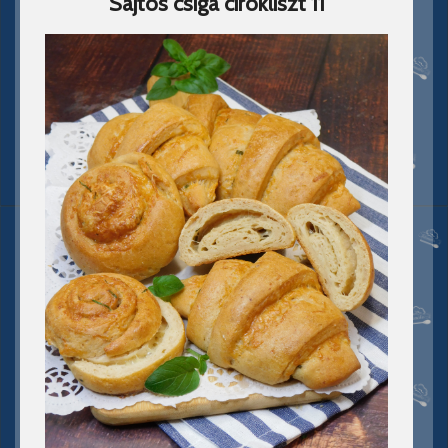
Sajtos csiga cirokliszt 11