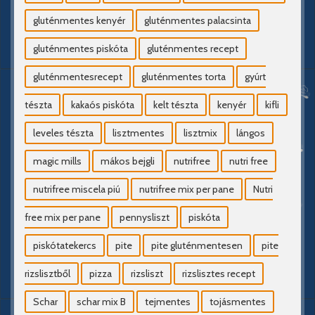
gluténmentes kenyér
gluténmentes palacsinta
gluténmentes piskóta
gluténmentes recept
gluténmentesrecept
gluténmentes torta
gyúrt
tészta
kakaós piskóta
kelt tészta
kenyér
kifli
leveles tészta
lisztmentes
lisztmix
lángos
magic mills
mákos bejgli
nutrifree
nutri free
nutrifree miscela piú
nutrifree mix per pane
Nutri
free mix per pane
pennysliszt
piskóta
piskótatekercs
pite
pite gluténmentesen
pite
rizslisztből
pizza
rizsliszt
rizslisztes recept
Schar
schar mix B
tejmentes
tojásmentes