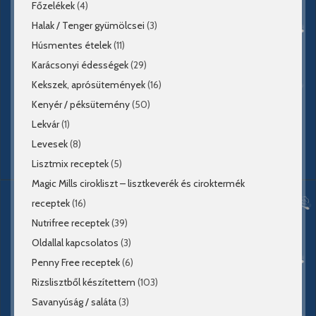
Főzelékek
(4)
Halak / Tenger gyümölcsei
(3)
Húsmentes ételek
(11)
Karácsonyi édességek
(29)
Kekszek, aprósütemények
(16)
Kenyér / péksütemény
(50)
Lekvár
(1)
Levesek
(8)
Lisztmix receptek
(5)
Magic Mills cirokliszt – lisztkeverék és ciroktermék
receptek
(16)
Nutrifree receptek
(39)
Oldallal kapcsolatos
(3)
Penny Free receptek
(6)
Rizslisztből készítettem
(103)
Savanyúság / saláta
(3)