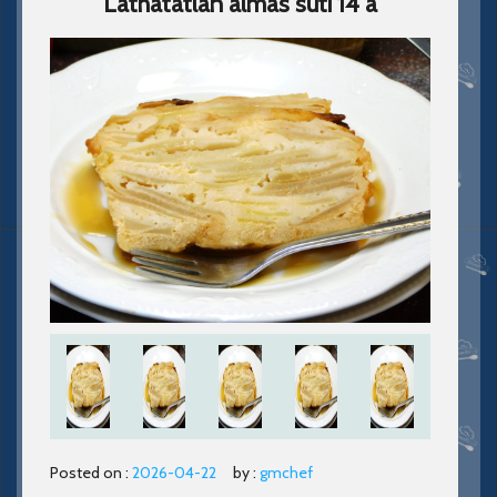
Láthatatlan almás süti 14 a
Posted on :
2026-04-22
by :
gmchef