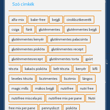
Szó címkék
alfa-mix
bake-free
bejgli
ciroklisztkeverék
csiga
fánk
gluténmentes
gluténmentes bejgli
gluténmentes kenyér
gluténmentes palacsinta
gluténmentes piskóta
gluténmentes recept
gluténmentesrecept
gluténmentes torta
gyúrt
tészta
kakaós piskóta
kelt tészta
kenyér
kifli
leveles tészta
lisztmentes
lisztmix
lángos
magic mills
mákos bejgli
nutrifree
nutri free
nutrifree miscela piú
nutrifree mix per pane
Nutri
free mix per pane
pennysliszt
piskóta