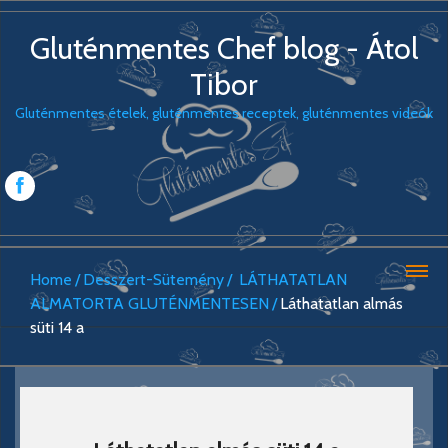
Gluténmentes Chef blog - Átol
Tibor
Gluténmentes ételek, gluténmentes receptek, gluténmentes videók
Home
Desszert-Sütemény
LÁTHATATLAN
ALMATORTA GLUTÉNMENTESEN
Láthatatlan almás
süti 14 a