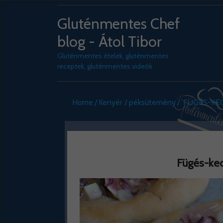
Gluténmentes Chef
blog - Átol Tibor
Gluténmentes ételek, gluténmentes
receptek, gluténmentes videók
Home
Kenyér / péksütemény
FÜGÉS-KE
Fügés-kec