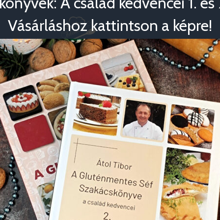
könyvek: A család kedvencei 1. és 2
Vásárláshoz kattintson a képre!