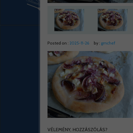
Posted on :
2025-11-26
by :
gmchef
VÉLEMÉNY, HOZZÁSZÓLÁS?