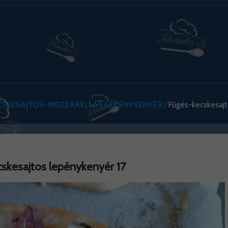
CSKESAJTOS-MOZZARELLÁS LEPÉNYKENYÉR
Fügés-kecskesajt
skesajtos lepénykenyér 17