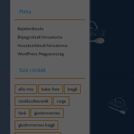
Meta
Bejelentkezés
Bejegyzések hírcsatorna
Hozzászólások hírcsatorna
WordPress Magyarország
Szó címkék
alfa-mix
bake-free
bejgli
ciroklisztkeverék
csiga
fánk
gluténmentes
gluténmentes bejgli