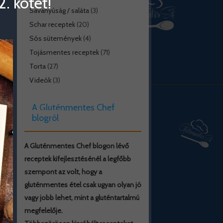
. kötet!
Savanyúság / saláta
(3)
Schar receptek
(20)
Sós sütemények
(4)
Tojásmentes receptek
(71)
Torta
(27)
Videók
(3)
A Gluténmentes Chef
blogról
A Gluténmentes Chef blogon lévő
receptek kifejlesztésénél a legfőbb
szempont az volt, hogy a
gluténmentes étel csak ugyan olyan jó
vagy jobb lehet, mint a gluténtartalmú
megfelelője.