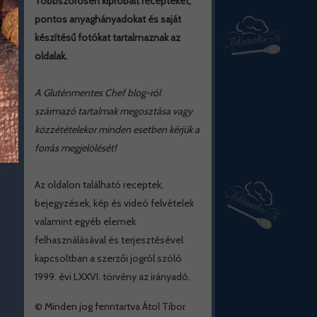
Többszörösen kipróbált recepteket,
pontos anyaghányadokat és saját
készítésű fotókat tartalmaznak az
oldalak.
A Gluténmentes Chef blog-ról
származó tartalmak megosztása vagy
közzétételekor minden esetben kérjük a
forrás megjelölését!
Az oldalon található receptek,
bejegyzések, kép és videó felvételek
valamint egyéb elemek
felhasználásával és terjesztésével
kapcsoltban a szerzői jogról szóló
1999. évi LXXVI. törvény az irányadó.
© Minden jog fenntartva Átol Tibor