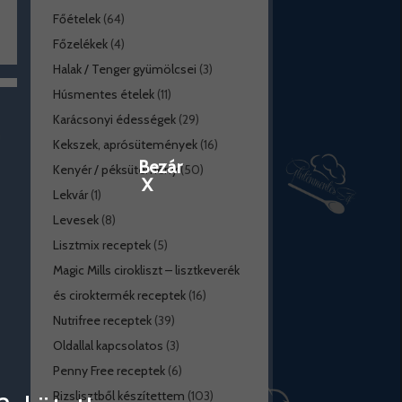
Főételek
(64)
Főzelékek
(4)
Halak / Tenger gyümölcsei
(3)
Húsmentes ételek
(11)
Karácsonyi édességek
(29)
Kekszek, aprósütemények
(16)
Bezár
Kenyér / péksütemény
(50)
X
Lekvár
(1)
Levesek
(8)
Lisztmix receptek
(5)
Magic Mills cirokliszt – lisztkeverék
és ciroktermék receptek
(16)
Nutrifree receptek
(39)
Oldallal kapcsolatos
(3)
Penny Free receptek
(6)
Rizslisztből készítettem
(103)