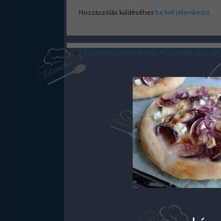
Hozzászólás küldéséhez
be kell jelentkezni
.
«
FÜGÉS-KECSKESAJTOS-MOZZARELLÁS LEP