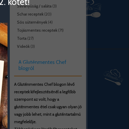
. kötet!
Savanyúság / saláta
(3)
Schar receptek
(20)
Sós sütemények
(4)
Tojásmentes receptek
(71)
Torta
(27)
Videók
(3)
A Gluténmentes Chef
blogról
A Gluténmentes Chef blogon lévő
receptek kifejlesztésénél a legfőbb
szempont az volt, hogy a
gluténmentes étel csak ugyan olyan jó
vagy jobb lehet, mint a gluténtartalmú
megfelelője.