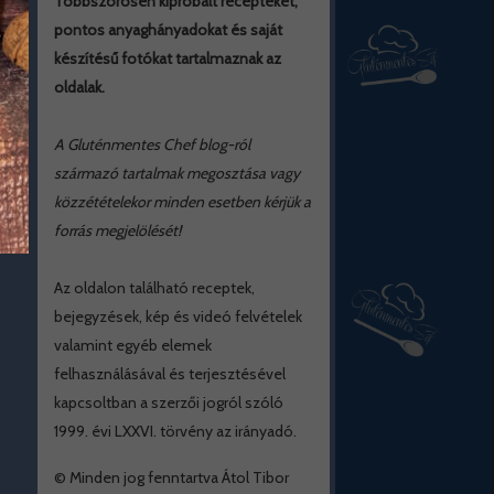
Többszörösen kipróbált recepteket,
pontos anyaghányadokat és saját
készítésű fotókat tartalmaznak az
oldalak.
A Gluténmentes Chef blog-ról
származó tartalmak megosztása vagy
közzétételekor minden esetben kérjük a
forrás megjelölését!
Az oldalon található receptek,
bejegyzések, kép és videó felvételek
valamint egyéb elemek
felhasználásával és terjesztésével
kapcsoltban a szerzői jogról szóló
1999. évi LXXVI. törvény az irányadó.
© Minden jog fenntartva Átol Tibor