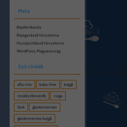
Meta
Bejelentkezés
Bejegyzések hírcsatorna
Hozzászólások hírcsatorna
WordPress Magyarország
Szó címkék
alfa-mix
bake-free
bejgli
ciroklisztkeverék
csiga
fánk
gluténmentes
gluténmentes bejgli