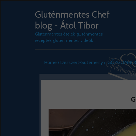
Gluténmentes Chef
blog - Átol Tibor
Gluténmentes ételek, gluténmentes
receptek, gluténmentes videók
Home
Desszert-Sütemény
GŐZGOMBÓC
G