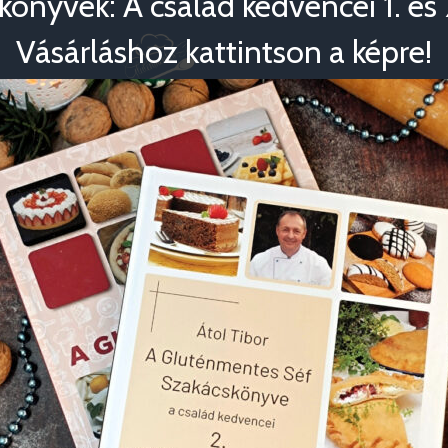
könyvek: A család kedvencei 1. és 2
Vásárláshoz kattintson a képre!