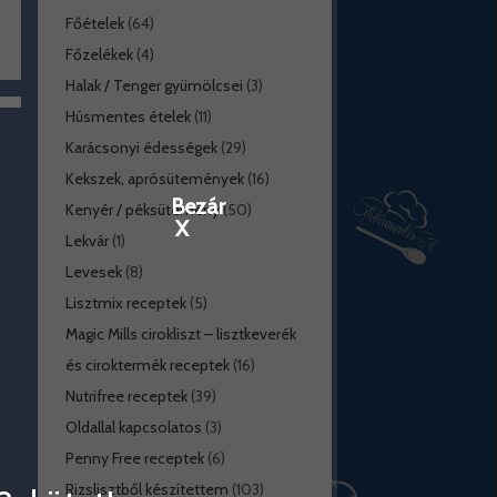
Főételek
(64)
Főzelékek
(4)
Halak / Tenger gyümölcsei
(3)
Húsmentes ételek
(11)
Karácsonyi édességek
(29)
Kekszek, aprósütemények
(16)
Bezár
Kenyér / péksütemény
(50)
X
Lekvár
(1)
Levesek
(8)
Lisztmix receptek
(5)
Magic Mills cirokliszt – lisztkeverék
és ciroktermék receptek
(16)
Nutrifree receptek
(39)
Oldallal kapcsolatos
(3)
Penny Free receptek
(6)
Rizslisztből készítettem
(103)