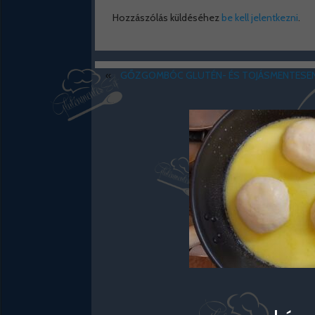
Hozzászólás küldéséhez
be kell jelentkezni
.
«
GŐZGOMBÓC GLUTÉN- ÉS TOJÁSMENTESE