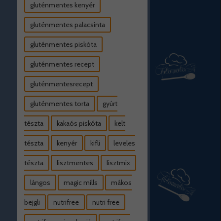
gluténmentes kenyér
gluténmentes palacsinta
gluténmentes piskóta
gluténmentes recept
gluténmentesrecept
gluténmentes torta
gyúrt
tészta
kakaós piskóta
kelt
tészta
kenyér
kifli
leveles
tészta
lisztmentes
lisztmix
lángos
magic mills
mákos
bejgli
nutrifree
nutri free