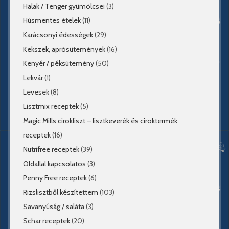
Halak / Tenger gyümölcsei
(3)
Húsmentes ételek
(11)
Karácsonyi édességek
(29)
Kekszek, aprósütemények
(16)
Kenyér / péksütemény
(50)
Lekvár
(1)
Levesek
(8)
Lisztmix receptek
(5)
Magic Mills cirokliszt – lisztkeverék és ciroktermék
receptek
(16)
Nutrifree receptek
(39)
Oldallal kapcsolatos
(3)
Penny Free receptek
(6)
Rizslisztből készítettem
(103)
Savanyúság / saláta
(3)
Schar receptek
(20)