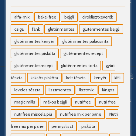
alfa-mix
bake-free
bejgli
ciroklisztkeverék
csiga
fánk
gluténmentes
gluténmentes bejgli
gluténmentes kenyér
gluténmentes palacsinta
gluténmentes piskóta
gluténmentes recept
gluténmentesrecept
gluténmentes torta
gyúrt
tészta
kakaós piskóta
kelt tészta
kenyér
kifli
leveles tészta
lisztmentes
lisztmix
lángos
magic mills
mákos bejgli
nutrifree
nutri free
nutrifree miscela piú
nutrifree mix per pane
Nutri
free mix per pane
pennysliszt
piskóta