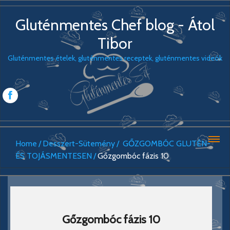
Gluténmentes Chef blog - Átol
Tibor
Gluténmentes ételek, gluténmentes receptek, gluténmentes videók
Home
Desszert-Sütemény
GŐZGOMBÓC GLUTÉN-
ÉS TOJÁSMENTESEN
Gőzgombóc fázis 10
Gőzgombóc fázis 10