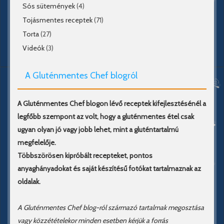
Sós sütemények
(4)
Tojásmentes receptek
(71)
Torta
(27)
Videók
(3)
A Gluténmentes Chef blogról
A Gluténmentes Chef blogon lévő receptek kifejlesztésénél a
legfőbb szempont az volt, hogy a gluténmentes étel csak
ugyan olyan jó vagy jobb lehet, mint a gluténtartalmú
megfelelője.
Többszörösen kipróbált recepteket, pontos
anyaghányadokat és saját készítésű fotókat tartalmaznak az
oldalak.
A Gluténmentes Chef blog-ról származó tartalmak megosztása
vagy közzétételekor minden esetben kérjük a forrás