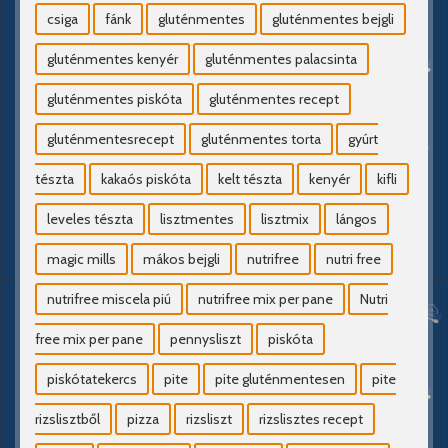
csiga
fánk
gluténmentes
gluténmentes bejgli
gluténmentes kenyér
gluténmentes palacsinta
gluténmentes piskóta
gluténmentes recept
gluténmentesrecept
gluténmentes torta
gyúrt
tészta
kakaós piskóta
kelt tészta
kenyér
kifli
leveles tészta
lisztmentes
lisztmix
lángos
magic mills
mákos bejgli
nutrifree
nutri free
nutrifree miscela piú
nutrifree mix per pane
Nutri
free mix per pane
pennysliszt
piskóta
piskótatekercs
pite
pite gluténmentesen
pite
rizslisztből
pizza
rizsliszt
rizslisztes recept