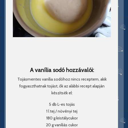
A vanília sodó hozzávalói:
Tojásmentes vanília sodóhoz nincs receptem, akik
fogyaszthatnak tojást, ők az alábbi recept alapján
készítsék el:
5 db L-es tojás
1 l tej / növényi tej
180 g kristálycukor
20 g vaníliás cukor