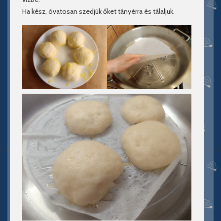
Ha kész, óvatosan szedjük őket tányérra és tálaljuk.