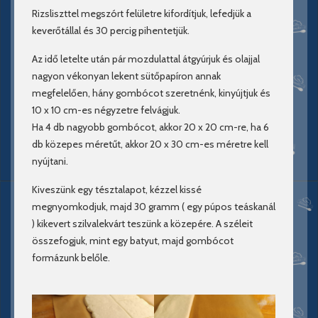
Rizsliszttel megszórt felületre kifordítjuk, lefedjük a
keverőtállal és 30 percig pihentetjük.
Az idő letelte után pár mozdulattal átgyúrjuk és olajjal
nagyon vékonyan lekent sütőpapíron annak
megfelelően, hány gombócot szeretnénk, kinyújtjuk és
10 x 10 cm-es négyzetre felvágjuk.
Ha 4 db nagyobb gombócot, akkor 20 x 20 cm-re, ha 6
db közepes méretűt, akkor 20 x 30 cm-es méretre kell
nyújtani.
Kiveszünk egy tésztalapot, kézzel kissé
megnyomkodjuk, majd 30 gramm ( egy púpos teáskanál
) kikevert szilvalekvárt teszünk a közepére. A széleit
összefogjuk, mint egy batyut, majd gombócot
formázunk belőle.