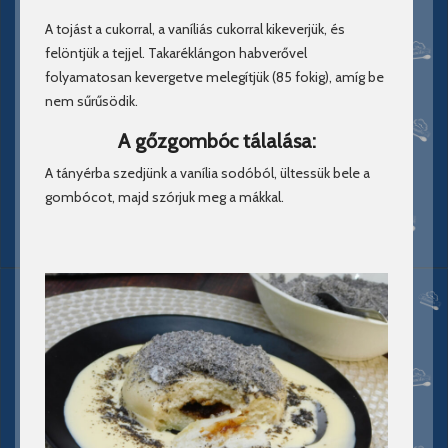
A tojást a cukorral, a vaníliás cukorral kikeverjük, és
felöntjük a tejjel. Takaréklángon habverővel
folyamatosan kevergetve melegítjük (85 fokig), amíg be
nem sűrűsödik.
A gőzgombóc tálalása:
A tányérba szedjünk a vanília sodóból, ültessük bele a
gombócot, majd szórjuk meg a mákkal.