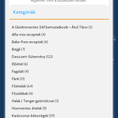
Kategóriák
A Gluténmentes Séf bemutatkozik – Átol Tibor
(2)
Alfa-mix receptek
(4)
Bake-Free receptek
(4)
Bejgli
(7)
Desszert-Sütemény
(122)
Előétel
(6)
Fagylalt
(4)
Fánk
(13)
Főételek
(64)
Főzelékek
(4)
Halak / Tenger gyümölcsei
(3)
Húsmentes ételek
(11)
Karácsonyi édességek
(29)