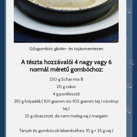
Gőzgombóc glutén- és tojásmentesen
A tészta hozzávalói 4 nagy vagy 6
normál méretű gombóchoz:
250 g Schar mix B
20 g cukor
4 g porélesztő
210 g folyadék ( 105 gramm víz-105 gramm tej / növényi
tej )
25 g olvasztott, de nem meleg vaj / margarin
Tányér és gombócok lekenéséhez: 10 g + 25 g vaj /