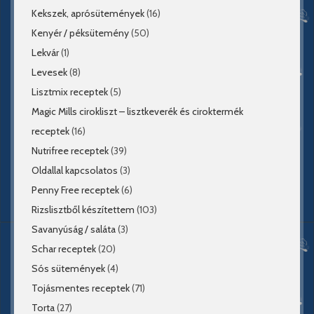
Kekszek, aprósütemények
(16)
Kenyér / péksütemény
(50)
Lekvár
(1)
Levesek
(8)
Lisztmix receptek
(5)
Magic Mills cirokliszt – lisztkeverék és ciroktermék
receptek
(16)
Nutrifree receptek
(39)
Oldallal kapcsolatos
(3)
Penny Free receptek
(6)
Rizslisztből készítettem
(103)
Savanyúság / saláta
(3)
Schar receptek
(20)
Sós sütemények
(4)
Tojásmentes receptek
(71)
Torta
(27)