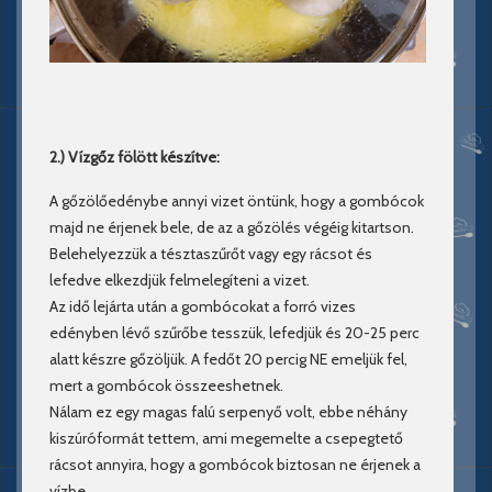
2.) Vízgőz fölött készítve:
A gőzölőedénybe annyi vizet öntünk, hogy a gombócok
majd ne érjenek bele, de az a gőzölés végéig kitartson.
Belehelyezzük a tésztaszűrőt vagy egy rácsot és
lefedve elkezdjük felmelegíteni a vizet.
Az idő lejárta után a gombócokat a forró vizes
edényben lévő szűrőbe tesszük, lefedjük és 20-25 perc
alatt készre gőzöljük. A fedőt 20 percig NE emeljük fel,
mert a gombócok összeeshetnek.
Nálam ez egy magas falú serpenyő volt, ebbe néhány
kiszúróformát tettem, ami megemelte a csepegtető
rácsot annyira, hogy a gombócok biztosan ne érjenek a
vízbe.