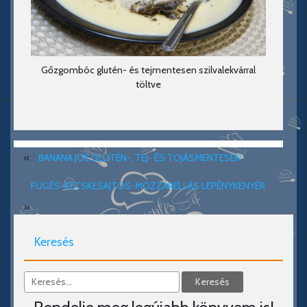
Gőzgombóc glutén- és tejmentesen szilvalekvárral
töltve
«
BANANA JOE GLUTÉN-, TEJ- ÉS TOJÁSMENTESEN
FÜGÉS-KECSKESAJTOS-MOZZARELLÁS LEPÉNYKENYÉR
»
Keresés