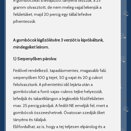
A gombócokat a levajazott tányérra tesszük, a 25
gramm olvasztott, de nem meleg vajjal lekenjük a
felületüket, majd 20 percig egy tállal lefedve
pihentessük.
A gombócok kigőzölésére 3 verziót is kipróbáltunk,
mindegyiket leírom.
1.) Serpenyőben párolva:
Fedővel rendelkező, tapadásmentes, magasabb falú
serpenyőben 100 g tejet, 50 g vajat és 20 g cukrot
felolvasztunk. A pihentetési idő lejárta után a
gombócokat a forró vajas-cukros tejbe helyezzük,
lefedjük és takaréklángon a legkisebb főzőfelületen
max. 25 percig pároljuk. A fedőt NE emeljük fel, mert a
gombócok összeeshetnek. Óvatosan szedjük őket
tányérra és tálaljuk.
Előfordulhat, az is, hogy a tej teljesen elpárolog és a