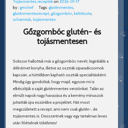
Tojásmentes receptek
on
2026-01-17
by :
gmchef
Tags:
gluténmentes
,
gluténmentesrecept
,
gőzgombóc
,
kelttészta
,
scharmixb
,
tojásmentes
Gőzgombóc glutén- és
tojásmentesen
Sokszor hallottuk már a gőzgombóc nevét, leginkább a
délnémet konyha, illetve az osztrák síparadicsomok
kapcsán, a hüttékben kapható osztrák specialitásként.
Mindig úgy gondoltuk, hogy majd, egyszer mi is
elkészítjük a saját gluténmentes verziónkat. Talán az
elmúlt napok nagy havazása és a kemény mínuszok
juttatták újra eszünkbe a projektet. Hát most
megszületett a recept, ami nem csak glutén-, de
tojásmentes is. Desszertnek vagy egy tartalmas leves
után főételnek tökéletes!