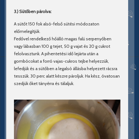
3.) Sütőben párolva:
A sütőt 150 fok alsó-felső sütési módozaton
előmelegítjük.
Fedővel rendelkező hőálló magas falú serpenyőben
vagy lábasban 100 g tejet, 50 g vajat és 20 g cukrot
felolvasztunk. A pihentetési idő lejárta után a
gombócokat a forró vajas-cukros tejbe helyezzük,
lefedjük és a sütőben a legalsó állásba helyezett rácsra
tesszük. 30 perc alatt készre pároljuk. Ha kész, óvatosan
szedjük őket tányérra és tálaljuk.