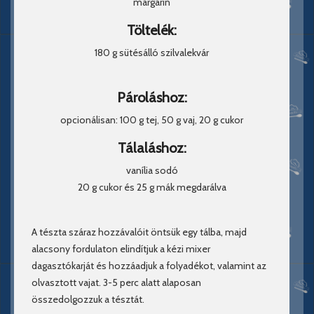
margarin
Töltelék:
180 g sütésálló szilvalekvár
Pároláshoz:
opcionálisan: 100 g tej, 50 g vaj, 20 g cukor
Tálaláshoz:
vanília sodó
20 g cukor és 25 g mák megdarálva
A tészta száraz hozzávalóit öntsük egy tálba, majd
alacsony fordulaton elindítjuk a kézi mixer
dagasztókarját és hozzáadjuk a folyadékot, valamint az
olvasztott vajat. 3-5 perc alatt alaposan
összedolgozzuk a tésztát.