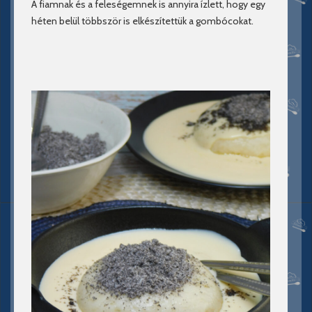
A fiamnak és a feleségemnek is annyira ízlett, hogy egy
héten belül többször is elkészítettük a gombócokat.