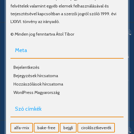
felvételek valamint egyéb elemek felhasználásával és
terjesztésével kapcsoltban a szerzői jogról szóló 1999. évi
LXXVI. törvény az irányadó.
© Minden jog fenntartva Átol Tibor
Meta
Bejelentkezés
Bejegyzések hírcsatorna
Hozzászólások hírcsatorna
WordPress Magyarország
Szó címkék
alfa-mix
bake-free
bejgli
ciroklisztkeverék