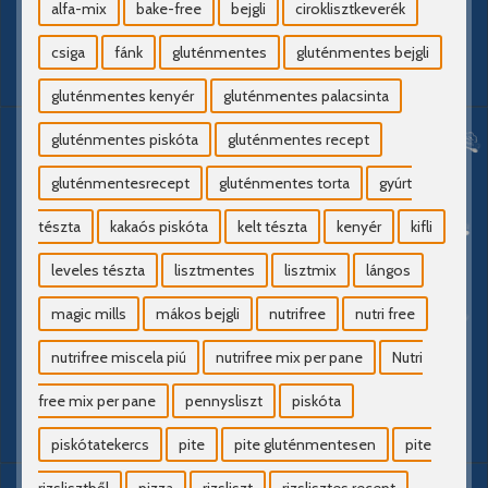
alfa-mix
bake-free
bejgli
ciroklisztkeverék
csiga
fánk
gluténmentes
gluténmentes bejgli
gluténmentes kenyér
gluténmentes palacsinta
gluténmentes piskóta
gluténmentes recept
gluténmentesrecept
gluténmentes torta
gyúrt
tészta
kakaós piskóta
kelt tészta
kenyér
kifli
leveles tészta
lisztmentes
lisztmix
lángos
magic mills
mákos bejgli
nutrifree
nutri free
nutrifree miscela piú
nutrifree mix per pane
Nutri
free mix per pane
pennysliszt
piskóta
piskótatekercs
pite
pite gluténmentesen
pite
rizslisztből
pizza
rizsliszt
rizslisztes recept