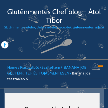
Gluténmentes Chef blog - Átol
Tibor
Gluténmentes ételek, gluténmentes receptek, gluténmentes videók
Home
Rizslisztből készítettem
BANANA JOE
GLUTÉN-, TEJ- ÉS TOJÁSMENTESEN
Banana Joe
tésztaalap 6