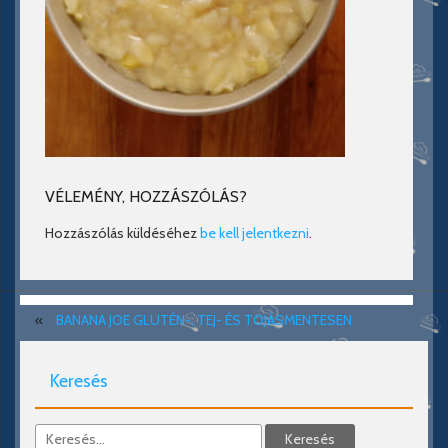
VÉLEMÉNY, HOZZÁSZÓLÁS?
Hozzászólás küldéséhez
be kell jelentkezni
.
«
BANANA JOE GLUTÉN-, TEJ- ÉS TOJÁSMENTESEN
Keresés