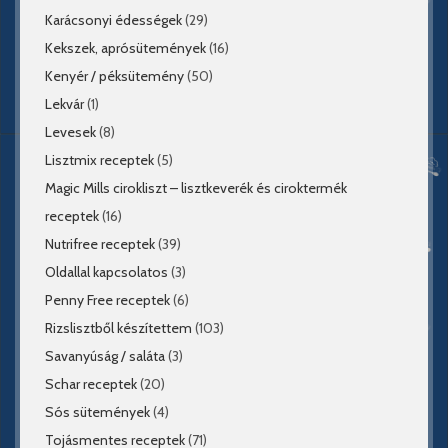
Karácsonyi édességek
(29)
Kekszek, aprósütemények
(16)
Kenyér / péksütemény
(50)
Lekvár
(1)
Levesek
(8)
Lisztmix receptek
(5)
Magic Mills cirokliszt – lisztkeverék és ciroktermék
receptek
(16)
Nutrifree receptek
(39)
Oldallal kapcsolatos
(3)
Penny Free receptek
(6)
Rizslisztből készítettem
(103)
Savanyúság / saláta
(3)
Schar receptek
(20)
Sós sütemények
(4)
Tojásmentes receptek
(71)