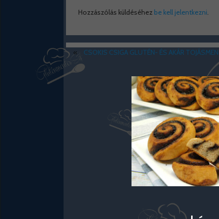
Hozzászólás küldéséhez
be kell jelentkezni
.
«
CSOKIS CSIGA GLUTÉN- ÉS AKÁR TOJÁSMEN