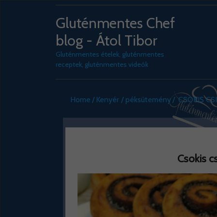
Gluténmentes Chef
blog - Átol Tibor
Gluténmentes ételek, gluténmentes
receptek, gluténmentes videók
Home
Kenyér / péksütemény
CSOKIS CS
Csokis c