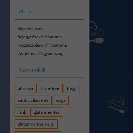
Meta
Bejelentkezés
Bejegyzések hírcsatorna
Hozzászólások hírcsatorna
WordPress Magyarország
Szó címkék
alfa-mix
bake-free
bejgli
ciroklisztkeverék
csiga
fánk
gluténmentes
gluténmentes bejgli