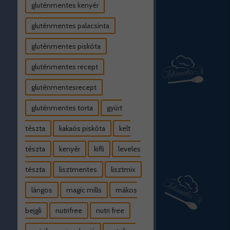
gluténmentes kenyér
gluténmentes palacsinta
gluténmentes piskóta
gluténmentes recept
gluténmentesrecept
gluténmentes torta
gyúrt
tészta
kakaós piskóta
kelt
tészta
kenyér
kifli
leveles
tészta
lisztmentes
lisztmix
lángos
magic mills
mákos
bejgli
nutrifree
nutri free