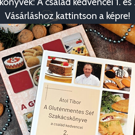
könyvek: A család kedvencei 1. és 2
Vásárláshoz kattintson a képre!