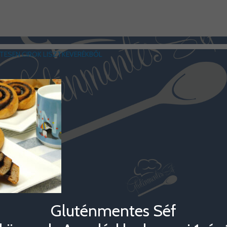
TESEN CIROK LISZTKEVERÉKBŐL
Gluténmentes Séf