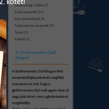
. kötet!
Savanyúság / saláta
(3)
Schar receptek
(20)
Sós sütemények
(4)
Tojásmentes receptek
(71)
Torta
(27)
Videók
(3)
A Gluténmentes Chef
blogról
A Gluténmentes Chef blogon lévő
receptek kifejlesztésénél a legfőbb
szempont az volt, hogy a
gluténmentes étel csak ugyan olyan jó
vagy jobb lehet, mint a gluténtartalmú
megfelelője.