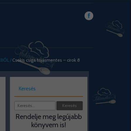
KBŐL
Csokis csiga tojásmentes – cirok 8
Keresés
Rendelje meg legújabb
könyvem is!