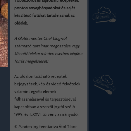
Többszörösen kipróbált recepteket,
pontos anyaghányadokat és saját
készítésű fotókat tartalmaznak az
oldalak.
A Gluténmentes Chef blog-ról
származó tartalmak megosztása vagy
közzétételekor minden esetben kérjük a
forrás megjelölését!
Az oldalon található receptek,
bejegyzések, kép és videó felvételek
valamint egyéb elemek
felhasználásával és terjesztésével
kapcsoltban a szerzői jogról szóló
1999. évi LXXVI. törvény az irányadó.
© Minden jog fenntartva Átol Tibor