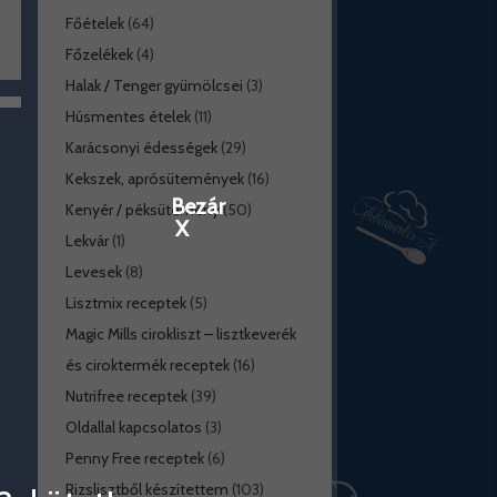
Főételek
(64)
Főzelékek
(4)
Halak / Tenger gyümölcsei
(3)
Húsmentes ételek
(11)
Karácsonyi édességek
(29)
Kekszek, aprósütemények
(16)
Bezár
Kenyér / péksütemény
(50)
X
Lekvár
(1)
Levesek
(8)
Lisztmix receptek
(5)
Magic Mills cirokliszt – lisztkeverék
és ciroktermék receptek
(16)
Nutrifree receptek
(39)
Oldallal kapcsolatos
(3)
Penny Free receptek
(6)
Rizslisztből készítettem
(103)