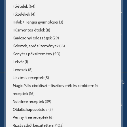
Főételek
(64)
Főzelékek
(4)
Halak / Tenger gyümölcsei
(3)
Húsmentes ételek
(11)
Karácsonyi édességek
(29)
Kekszek, aprósütemények
(16)
Kenyér / péksütemény
(50)
Lekvár
(1)
Levesek
(8)
Lisztmix receptek
(5)
Magic Mills cirokliszt – lisztkeverék és ciroktermék
receptek
(16)
Nutrifree receptek
(39)
Oldallal kapcsolatos
(3)
Penny Free receptek
(6)
Rizslisztből készítettem
(103)