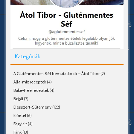
Kategóriák
A Gluténmentes Séf bemutatkozik – Átol Tibor
(2)
Alfa-mix receptek
(4)
Bake-Free receptek
(4)
Bejgli
(7)
Desszert-Sütemény
(122)
Előétel
(6)
Fagylalt
(4)
Fánk
(13)