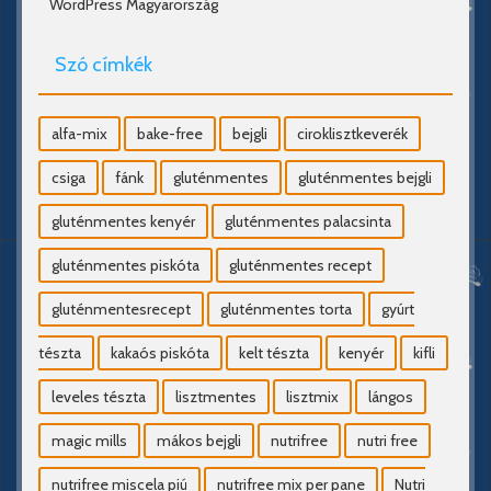
WordPress Magyarország
Szó címkék
alfa-mix
bake-free
bejgli
ciroklisztkeverék
csiga
fánk
gluténmentes
gluténmentes bejgli
gluténmentes kenyér
gluténmentes palacsinta
gluténmentes piskóta
gluténmentes recept
gluténmentesrecept
gluténmentes torta
gyúrt
tészta
kakaós piskóta
kelt tészta
kenyér
kifli
leveles tészta
lisztmentes
lisztmix
lángos
magic mills
mákos bejgli
nutrifree
nutri free
nutrifree miscela piú
nutrifree mix per pane
Nutri