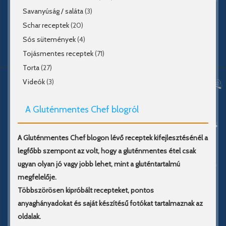
Savanyúság / saláta
(3)
Schar receptek
(20)
Sós sütemények
(4)
Tojásmentes receptek
(71)
Torta
(27)
Videók
(3)
A Gluténmentes Chef blogról
A Gluténmentes Chef blogon lévő receptek kifejlesztésénél a
legfőbb szempont az volt, hogy a gluténmentes étel csak
ugyan olyan jó vagy jobb lehet, mint a gluténtartalmú
megfelelője.
Többszörösen kipróbált recepteket, pontos
anyaghányadokat és saját készítésű fotókat tartalmaznak az
oldalak.