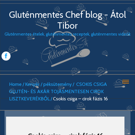
Gluténmentes Chef blog - Átol
Tibor
Gluténmentes ételek, gluténmentes receptek, gluténmentes videók
Home
Kenyér / péksütemény
CSOKIS CSIGA
GLUTÉN- ÉS AKÁR TOJÁSMENTESEN CIROK
LISZTKEVERÉKBŐL
Csokis csiga – cirok fázis 16