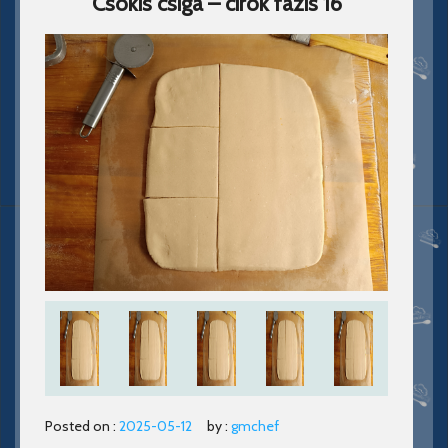
Csokis csiga – cirok fázis 16
Posted on :
2025-05-12
by :
gmchef