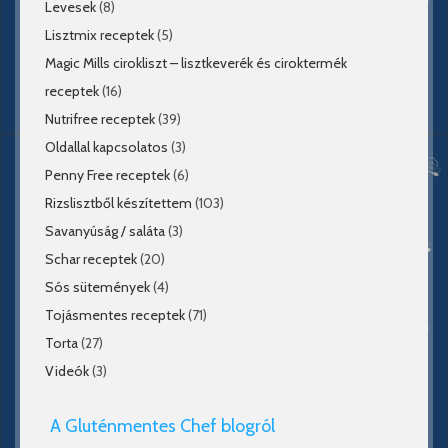
Levesek
(8)
Lisztmix receptek
(5)
Magic Mills cirokliszt – lisztkeverék és ciroktermék
receptek
(16)
Nutrifree receptek
(39)
Oldallal kapcsolatos
(3)
Penny Free receptek
(6)
Rizslisztből készítettem
(103)
Savanyúság / saláta
(3)
Schar receptek
(20)
Sós sütemények
(4)
Tojásmentes receptek
(71)
Torta
(27)
Videók
(3)
A Gluténmentes Chef blogról