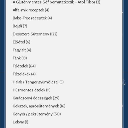
A Gluténmentes Séf bemutatkozik – Átol Tibor
(2)
Alfa-mix receptek
(4)
Bake-Free receptek
(4)
Bejgli
(7)
Desszert-Sütemény
(122)
Előétel
(6)
Fagylalt
(4)
Fánk
(13)
Főételek
(64)
Főzelékek
(4)
Halak / Tenger gyümölcsei
(3)
Húsmentes ételek
(11)
Karácsonyi édességek
(29)
Kekszek, aprósütemények
(16)
Kenyér / péksütemény
(50)
Lekvár
(1)