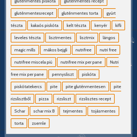
gluténmentes piskóta
gluténmentes recept
gluténmentesrecept
gluténmentes torta
gyúrt
tészta
kakaós piskóta
kelt tészta
kenyér
kifli
leveles tészta
lisztmentes
lisztmix
lángos
magic mills
mákos bejgli
nutrifree
nutri free
nutrifree miscela piú
nutrifree mix per pane
Nutri
free mix per pane
pennysliszt
piskóta
piskótatekercs
pite
pite gluténmentesen
pite
rizslisztből
pizza
rizsliszt
rizslisztes recept
Schar
schar mix B
tejmentes
tojásmentes
torta
zsemle