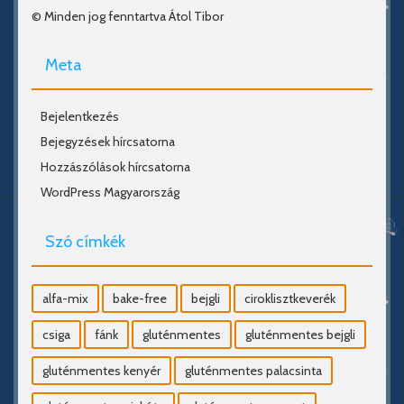
© Minden jog fenntartva Átol Tibor
Meta
Bejelentkezés
Bejegyzések hírcsatorna
Hozzászólások hírcsatorna
WordPress Magyarország
Szó címkék
alfa-mix
bake-free
bejgli
ciroklisztkeverék
csiga
fánk
gluténmentes
gluténmentes bejgli
gluténmentes kenyér
gluténmentes palacsinta